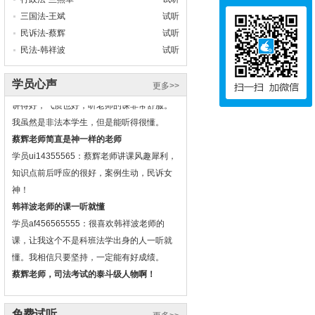
三国法-王斌
试听
民诉法-蔡辉
试听
民法-韩祥波
试听
听兰燕卓老师的课非常舒服~
学员心声
学员dc14032538：史飚老师师德非常好，课
更多>>
讲得好，气质也好，听老师的课非常舒服。
我虽然是非法本学生，但是能听得很懂。
蔡辉老师简直是神一样的老师
学员ui14355565：蔡辉老师讲课风趣犀利，
知识点前后呼应的很好，案例生动，民诉女
神！
韩祥波老师的课一听就懂
学员af456565555：很喜欢韩祥波老师的
课，让我这个不是科班法学出身的人一听就
懂。我相信只要坚持，一定能有好成绩。
蔡辉老师，司法考试的泰斗级人物啊！
杨帆老师把枯燥晦涩的法理学讲得清清楚
楚、明明白白，让人听得津津有味，使考生
免费试听