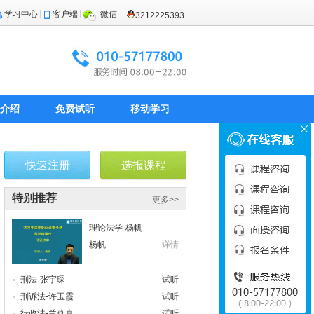
学习中心
客户端
微信
3212225393
介绍
免费试听
移动学习
快速注册
选报课程
特别推荐
更多>>
理论法学-杨帆
杨帆
详情
刑法-张宇琛
试听
刑诉法-许玉霞
试听
行政法-兰燕卓
试听