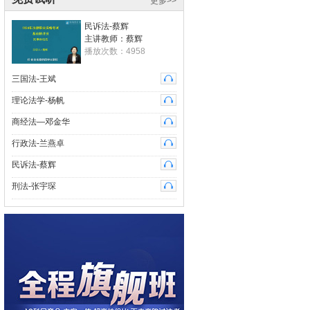
更多>>
做题的准确率迅速提高，杨老师对课程分
杨帆老师，我的最爱
民诉法-蔡辉
杨帆老师的课程论证充分，特别细致，严谨
主讲教师：蔡辉
播放次数：4958
认真，条分缕析，逻辑严谨，分析透彻，思
维缜密，受益匪浅！
三国法-王斌
王斌老师是很用心地在讲课
理论法学-杨帆
学员dh14050516：赵真老师的课讲得条理清
晰，听了他的课，在上大学期间纠结很长时
商经法—邓金华
间都不懂的知识点终于茅塞顿开，说明他
行政法-兰燕卓
王斌老师的课很棒！
民诉法-蔡辉
学员dw14032537：听了赵真老师的课程，
刑法-张宇琛
受益良多，感觉建立了有序的知识体系。赵
真老师的课很棒！
蔡辉老师讲课风趣~~
学员dh14020115：赵真老师讲课风趣，富于
激情，语言有感染力，善于调节课堂气氛；
方式别具一格，逻辑清晰，重点突出，方
蔡辉老师简直是神一样的老师
学员95546litp：蔡辉老师讲课风趣犀利，知