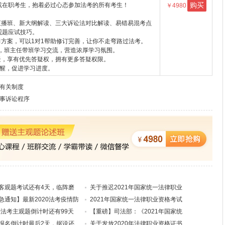
购买
或在职考生，抱着必过心态参加法考的所有考生！
￥4980
直播班、新大纲解读、三大诉讼法对比解读、易错易混考点
观题应试技巧。
习方案，可以1对1帮助修订完善，让你不走弯路过法考。
群，班主任带班学习交流，营造浓厚学习氛围。
答疑，享有优先答疑权，拥有更多答疑权限。
提醒，促进学习进度。
的有关制度
民事诉讼程序
客观题考试还有4天，临阵磨
关于推迟2021年国家统一法律职业
急通知】最新2020法考疫情防
2021年国家统一法律职业资格考试
20法考主观题倒计时还有99天
【重磅】司法部：《2021年国家统
报名倒计时最后2天，据说还
关于发放2020年法律职业资格证书