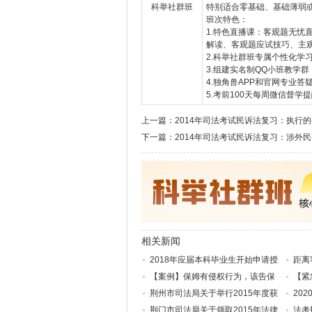
科举社群班
特别适合零基础、基础薄弱
班次特色：
1.特色直播课：客观题无忧
解读、客观题应试技巧、主
2.科举社群班专属个性化学
3.组建实名制QQ小班教学
4.独角兽APP和官网专业
5.考前100天每周微信督学
上一篇：
2014年司法考试民诉法复习：执行
下一篇：
2014年司法考试民诉法复习：涉外
相关新闻
2018年应届本科毕业生开始申请授
距离
【案例】保姆有侵权行为，该告保
【紧
荆州市司法局关于举行2015年度获
20
荆门市司法局关于领取2015年法律
法考