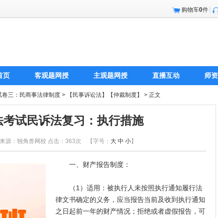
购物车
0
件
首页
客观题网授
主观题网授
直播互动
师资
试卷三：民商事法律制度
>
【民事诉讼法】【仲裁制度】
> 正文
司法考试民诉法复习：执行措施
2:08 来源：独角兽网校 点击：
363次 【字号：
大
中
小
】
一、财产报告制度：
（1）适用：被执行人未按照执行通知履行法
律文书确定的义务，应当报告当前及收到执行通知
之日起前一年的财产情况；拒绝或者虚假报告，可