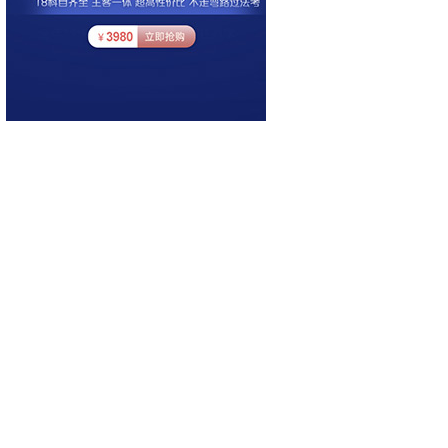
识点前后呼应的很好，案例生动，民诉女
神！
蔡辉老师的课程太赞了
学员awd123366：蔡辉老师讲课声音听着很
舒服，知识点化繁为简，很生动。
听兰燕卓老师的课非常舒服~
学员dc14032538：史飚老师师德非常好，课
讲得好，气质也好，听老师的课非常舒服。
我虽然是非法本学生，但是能听得很懂。
蔡辉老师简直是神一样的老师
学员ui14355565：蔡辉老师讲课风趣犀利，
知识点前后呼应的很好，案例生动，民诉女
神！
韩祥波老师的课一听就懂
学员af456565555：很喜欢韩祥波老师的
课，让我这个不是科班法学出身的人一听就
懂。我相信只要坚持，一定能有好成绩。
蔡辉老师，司法考试的泰斗级人物啊！
杨帆老师把枯燥晦涩的法理学讲得清清楚