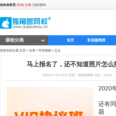
独角兽教育
|
登录
|
注册
|
找回密码
课程分类
首页
客观题网授
您所在的位置:
主页
>
法考
>
司考指南
> 正文
马上报名了，还不知道照片怎么
2020-07-24 19:22 来源：独角兽网校 点击：
912次
​20
还有
题