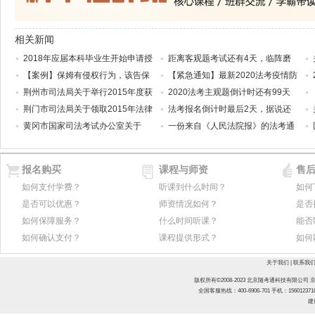
相关新闻
2018年应届本科毕业生开始申请授
距离客观题考试还有4天，临阵磨
【案例】保姆有侵权行为，该告保
【紧急通知】最新2020法考疫情防
荆州市司法局关于举行2015年度获
2020法考主观题倒计时还有99天
荆门市司法局关于领取2015年法律
法考报名倒计时最后2天，据说还
黄冈市国家司法考试办公室关于
一份来自《人民法院报》的法考通
报名购买
课程与师资
售
如何支付学费？
听课到什么时间？
如何
是否可以优惠？
师资情况如何？
是否
如何保障服务？
什么时间听课？
能否
如何确认支付？
课程提供形式？
如何
关于我们
|
联系我
版权所有©2008-2023 北京随考通科技有限公司
京
全国客服热线：400-6906-701
手机：15601237
建议