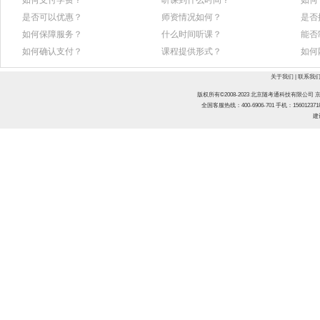
是否可以优惠？
师资情况如何？
是否
如何保障服务？
什么时间听课？
能否
如何确认支付？
课程提供形式？
如何
关于我们
|
联系我
版权所有©2008-2023 北京随考通科技有限公司
京
全国客服热线：400-6906-701
手机：15601237
建议