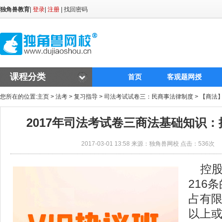
独角兽教育
|
登录
|
注册
|
找回密码
课程分类
首页
客观题网授
您所在的位置:
主页
>
法考
>
复习指导
>
司法考试试卷三：民商事法律制度
>
【商法
2017年司法考试卷三商法基础知识
2017-03-01 13:58 来源：独角兽网校 点击：
536次
控股
216
占有限
以上