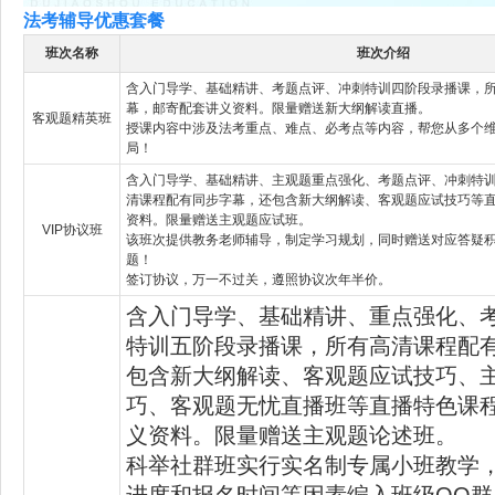
法考辅导优惠套餐
班次名称
班次介绍
含入门导学、基础精讲、考题点评、冲刺特训四阶段录播课，
幕，邮寄配套讲义资料。限量赠送新大纲解读直播。
客观题精英班
授课内容中涉及法考重点、难点、必考点等内容，帮您从多个
局！
含入门导学、基础精讲、主观题重点强化、考题点评、冲刺特
清课程配有同步字幕，还包含新大纲解读、客观题应试技巧等
资料。限量赠送主观题应试班。
VIP协议班
该班次提供教务老师辅导，制定学习规划，同时赠送对应答疑
题！
签订协议，万一不过关，遵照协议次年半价。
含入门导学、基础精讲、重点强化、
特训五阶段录播课，所有高清课程配
包含新大纲解读、客观题应试技巧、
巧、客观题无忧直播班等直播特色课
义资料。限量赠送主观题论述班。
科举社群班实行实名制专属小班教学
进度和报名时间等因素编入班级QQ