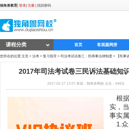
独角兽教育
|
登录
|
注册
|
找回密码
课程分类
首页
客观题网授
您所在的位置:
主页
>
法考
>
复习指导
>
司法考试试卷三：民商事法律制度
>
【民事
2017年司法考试卷三民诉法基础知
2017-02-27 13:57 来源：独角兽网校 点击：
448次
根据
实，
事实
1.