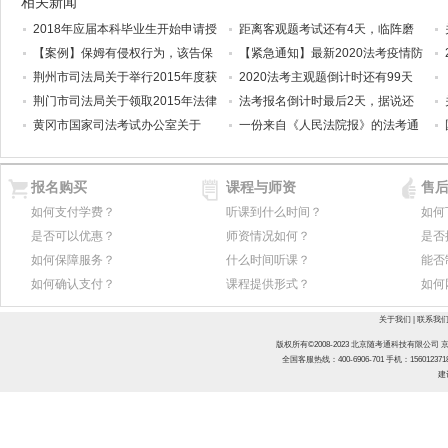
相关新闻
2018年应届本科毕业生开始申请授
距离客观题考试还有4天，临阵磨
【案例】保姆有侵权行为，该告保
【紧急通知】最新2020法考疫情防
荆州市司法局关于举行2015年度获
2020法考主观题倒计时还有99天
荆门市司法局关于领取2015年法律
法考报名倒计时最后2天，据说还
黄冈市国家司法考试办公室关于
一份来自《人民法院报》的法考通
报名购买
课程与师资
售
如何支付学费？
听课到什么时间？
如何
是否可以优惠？
师资情况如何？
是否
如何保障服务？
什么时间听课？
能否
如何确认支付？
课程提供形式？
如何
关于我们
|
联系我
版权所有©2008-2023 北京随考通科技有限公司
京
全国客服热线：400-6906-701
手机：15601237
建议