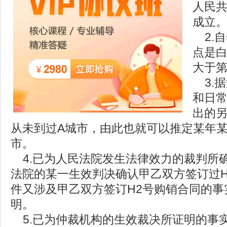
人民共
成立
2.自
点是
大于
3.
和日
出的
从未到过A城市，由此也就可以推定某年某
市。
4.已为人民法院发生法律效力的裁判所
法院的某一生效判决确认甲乙双方签订过H
件又涉及甲乙双方签订H2号购销合同的事
明。
5.已为仲裁机构的生效裁决所证明的事