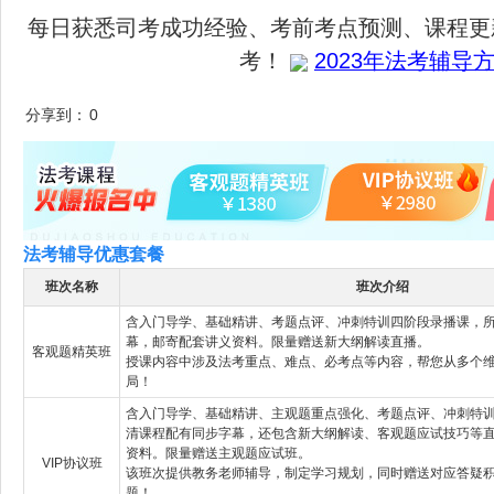
每日获悉司考成功经验、考前考点预测、课程更
考！
2023年法考辅导方
分享到：
0
法考辅导优惠套餐
班次名称
班次介绍
含入门导学、基础精讲、考题点评、冲刺特训四阶段录播课，
幕，邮寄配套讲义资料。限量赠送新大纲解读直播。
客观题精英班
授课内容中涉及法考重点、难点、必考点等内容，帮您从多个
局！
含入门导学、基础精讲、主观题重点强化、考题点评、冲刺特
清课程配有同步字幕，还包含新大纲解读、客观题应试技巧等
资料。限量赠送主观题应试班。
VIP协议班
该班次提供教务老师辅导，制定学习规划，同时赠送对应答疑
题！