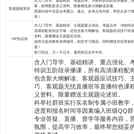
含入门导学、基础精讲、考题点评、冲刺特训四阶段录播课，
幕，邮寄配套讲义资料。限量赠送新大纲解读直播。
客观题精英班
授课内容中涉及法考重点、难点、必考点等内容，帮您从多个
局！
含入门导学、基础精讲、主观题重点强化、考题点评、冲刺特
清课程配有同步字幕，还包含新大纲解读、客观题应试技巧等
资料。限量赠送主观题应试班。
VIP协议班
该班次提供教务老师辅导，制定学习规划，同时赠送对应答疑
题！
签订协议，万一不过关，遵照协议次年半价。
含入门导学、基础精讲、重点强化、
特训五阶段录播课，所有高清课程配
包含新大纲解读、客观题应试技巧、
巧、客观题无忧直播班等直播特色课
义资料。限量赠送主观题论述班。
科举社群班实行实名制专属小班教学
进度和报名时间等因素编入班级QQ
专业答疑、直播、督学等服务内容，
氛围，提高学习效率，最终帮您稳妥