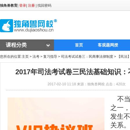
独角兽教育
|
登录
|
注册
|
找回密码
课程分类
首页
客观题网授
您所在的位置:
主页
>
法考
>
复习指导
>
司法考试试卷三：民商事法律制度
>
【民法
2017年司法考试卷三民法基础知识
2017-02-10 11:18 来源：独角兽网校 点击：
420次
不当
之一
发生
关系