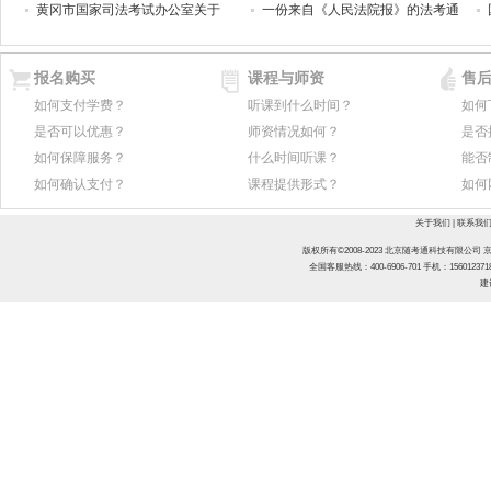
黄冈市国家司法考试办公室关于
一份来自《人民法院报》的法考通
报名购买
课程与师资
售
如何支付学费？
听课到什么时间？
如何
是否可以优惠？
师资情况如何？
是否
如何保障服务？
什么时间听课？
能否
如何确认支付？
课程提供形式？
如何
关于我们
|
联系我
版权所有©2008-2023 北京随考通科技有限公司
京
全国客服热线：400-6906-701
手机：15601237
建议