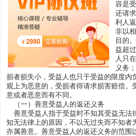
容是
还请
利人
非以
目的
益超
人只
义务
损者损失小，受益人也只于受益的限度内
观上为恶意的，受损者得请求损害赔偿。
意或者恶意而有不同。
（一）善意受益人的返还义务
善意受益人指于受益时不知其受益无法
知无法律上的原因，不以无过失而不知者
亦属善意。善意受益人的返还义务的范围