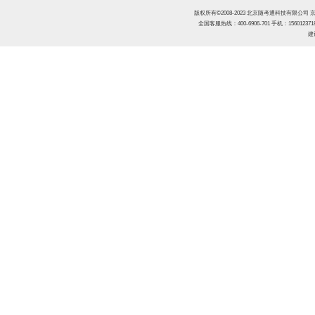
版权所有©2008-2023 北京随考通科技有限公司
京
全国客服热线：400-6906-701
手机：15601237
建议