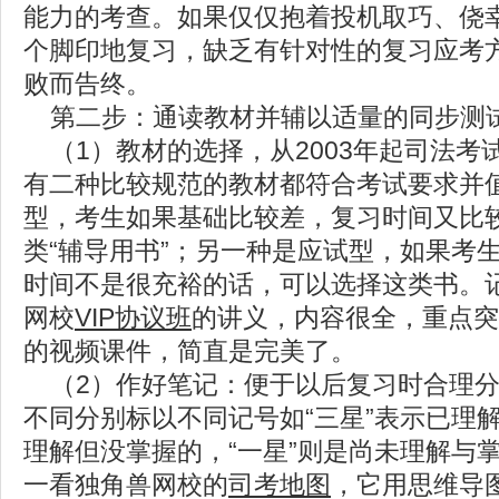
能力的考查。如果仅仅抱着投机取巧、侥
个脚印地复习，缺乏有针对性的复习应考
败而告终。
第二步：通读教材并辅以适量的同步测
（1）教材的选择，从2003年起司法考
有二种比较规范的教材都符合考试要求并
型，考生如果基础比较差，复习时间又比
类“辅导用书”；另一种是应试型，如果考
时间不是很充裕的话，可以选择这类书。
网校
VIP协议班
的讲义，内容很全，重点突
的视频课件，简直是完美了。
（2）作好笔记：便于以后复习时合理分
不同分别标以不同记号如“三星”表示已理解
理解但没掌握的，“一星”则是尚未理解与
一看独角兽网校的
司考地图
，它用思维导