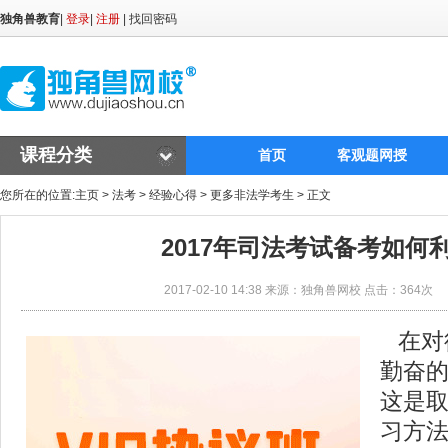
独角兽教育
|
登录
|
注册
|
找回密码
课程分类
首页
客观题网授
您所在的位置:
主页
>
法考
>
经验心得
>
更多非法学考生
> 正文
2017年司法考试备考如何利
2017-02-10 14:38 来源：独角兽网校 点击：
364次
在对
勤奋
这是
习方