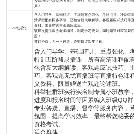
授课内容中涉及法考重点、难点、必考点等内容，帮您从多个
局！
含入门导学、基础精讲、主观题重点强化、考题点评、冲刺特
清课程配有同步字幕，还包含新大纲解读、客观题应试技巧等
资料。限量赠送主观题应试班。
VIP协议班
该班次提供教务老师辅导，制定学习规划，同时赠送对应答疑
题！
签订协议，万一不过关，遵照协议次年半价。
含入门导学、基础精讲、重点强化、
特训五阶段录播课，所有高清课程配
包含新大纲解读、客观题应试技巧、
巧、客观题无忧直播班等直播特色课
义资料。限量赠送主观题论述班。
科举社群班实行实名制专属小班教学
进度和报名时间等因素编入班级QQ
专业答疑、直播、督学等服务内容，
氛围，提高学习效率，最终帮您稳妥
资格考试。
适合群体：